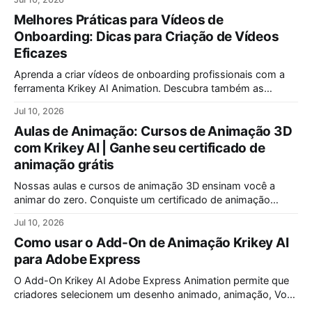
um ciclo de caminhada.
Melhores Práticas para Vídeos de
Onboarding: Dicas para Criação de Vídeos
Eficazes
Aprenda a criar vídeos de onboarding profissionais com a
ferramenta Krikey AI Animation. Descubra também as
melhores técnicas para finalizar uma apresentação de forma
Jul 10, 2026
impactante e memorável, garantindo que sua mensagem
Aulas de Animação: Cursos de Animação 3D
seja lembrada pelo seu público-alvo.
com Krikey AI | Ganhe seu certificado de
animação grátis
Nossas aulas e cursos de animação 3D ensinam você a
animar do zero. Conquiste um certificado de animação
reconhecido. Oferecemos as melhores aulas de animação
Jul 10, 2026
para iniciantes e programas especiais de animação para
Como usar o Add-On de Animação Krikey AI
crianças. Comece sua jornada criativa hoje!
para Adobe Express
O Add-On Krikey AI Adobe Express Animation permite que
criadores selecionem um desenho animado, animação, Voz
AI e escrevam um roteiro. Crie vídeos animados