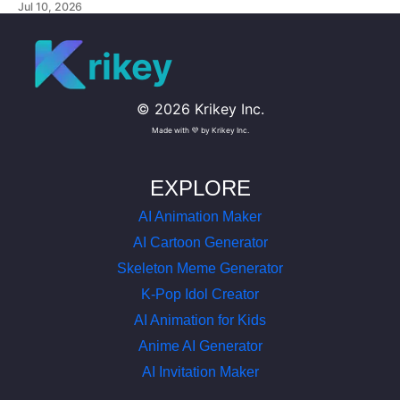
Jul 10, 2026
personalizados para o seu projeto Adobe Express
Animation.
rikey
©
2026
Krikey Inc.
Made with 💜 by Krikey Inc.
EXPLORE
AI Animation Maker
AI Cartoon Generator
Skeleton Meme Generator
K-Pop Idol Creator
AI Animation for Kids
Anime AI Generator
AI Invitation Maker