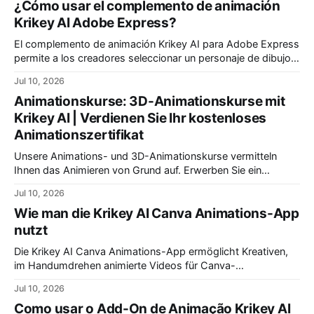
¿Cómo usar el complemento de animación
crianças. Comece sua jornada criativa hoje!
Krikey AI Adobe Express?
El complemento de animación Krikey AI para Adobe Express
permite a los creadores seleccionar un personaje de dibujos
animados, una animación, una voz con IA y escribir un guion.
Jul 10, 2026
Crea videos animados personalizados para tu proyecto de
Animationskurse: 3D-Animationskurse mit
animación en Adobe Express.
Krikey AI | Verdienen Sie Ihr kostenloses
Animationszertifikat
Unsere Animations- und 3D-Animationskurse vermitteln
Ihnen das Animieren von Grund auf. Erwerben Sie ein
anerkanntes Animationszertifikat. Wir bieten die besten
Jul 10, 2026
Animationskurse für Anfänger und spezielle Animationskurse
Wie man die Krikey AI Canva Animations-App
für Kinder an.
nutzt
Die Krikey AI Canva Animations-App ermöglicht Kreativen,
im Handumdrehen animierte Videos für Canva-
Präsentationen zu erstellen. Wählen Sie einen Cartoon-,
Jul 10, 2026
Animations- & Voice-AI-Stil, schreiben Sie Ihr Skript und
Como usar o Add-On de Animação Krikey AI
klicken Sie auf 'Generieren'. In Sekunden haben Sie Ihr Video