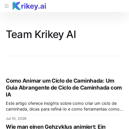
Team Krikey AI
Como Animar um Ciclo de Caminhada: Um
Guia Abrangente de Ciclo de Caminhada com
IA
Este artigo oferece insights sobre como criar um ciclo de
caminhada, dicas para refiná-lo e como ferramentas como a
Animação por IA da Krikey podem simplificar a animação de
Jul 10, 2026
um ciclo de caminhada.
Wie man einen Gehzyklus animiert: Ein