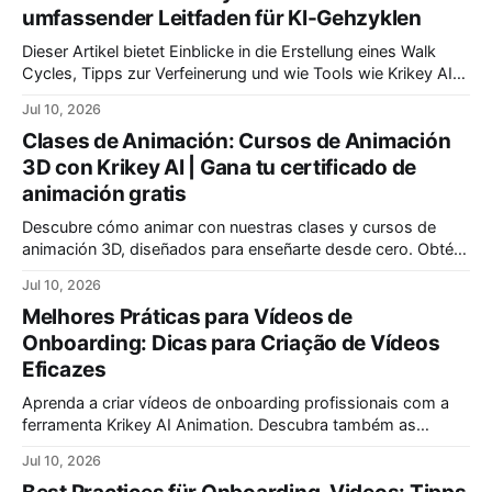
umfassender Leitfaden für KI-Gehzyklen
Dieser Artikel bietet Einblicke in die Erstellung eines Walk
Cycles, Tipps zur Verfeinerung und wie Tools wie Krikey AI
Animation die Animation eines Walk Cycles vereinfachen
Jul 10, 2026
können.
Clases de Animación: Cursos de Animación
3D con Krikey AI | Gana tu certificado de
animación gratis
Descubre cómo animar con nuestras clases y cursos de
animación 3D, diseñados para enseñarte desde cero. Obtén
un certificado profesional. Ofrecemos las mejores clases
Jul 10, 2026
para principiantes y programas divertidos para niños.
Melhores Práticas para Vídeos de
Onboarding: Dicas para Criação de Vídeos
Eficazes
Aprenda a criar vídeos de onboarding profissionais com a
ferramenta Krikey AI Animation. Descubra também as
melhores técnicas para finalizar uma apresentação de forma
Jul 10, 2026
impactante e memorável, garantindo que sua mensagem
seja lembrada pelo seu público-alvo.