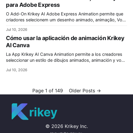
für Canva.
para Adobe Express
O Add-On Krikey AI Adobe Express Animation permite que
criadores selecionem um desenho animado, animação, Voz
AI e escrevam um roteiro. Crie vídeos animados
Jul 10, 2026
personalizados para o seu projeto Adobe Express
Cómo usar la aplicación de animación Krikey
Animation.
AI Canva
La App Krikey AI Canva Animation permite a los creadores
seleccionar un estilo de dibujos animados, animación y voz
con IA. Escribe tu guion y haz clic en generar. En segundos,
Jul 10, 2026
tendrás un video animado listo para tus presentaciones de
Canva, simplificando y agilizando tu proceso creativo.
Page 1 of 149
Older Posts
→
rikey
©
2026
Krikey Inc.