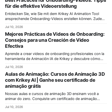
Best Practices für Onboarding-Videos: Tipps
für die effektive Videoerstellung
Entdecken Sie, wie Sie mit dem Krikey AI Animation Tool
ansprechende Onboarding-Videos erstellen können. Zudem
zeigen wir Ihnen, wie Sie Präsentationen so gestalten und
Jul 10, 2026
beenden, dass Ihre Botschaft lange im Gedächtnis Ihrer
Mejores Prácticas de Videos de Onboarding:
Zielgruppe bleibt. Optimieren Sie Ihre Kommunikation!
Consejos para una Creación de Video
Efectiva
Aprende a crear videos de onboarding profesionales con la
herramienta de Animación IA de Krikey y descubre cómo
finalizar una presentación para que tu audiencia la recuerde
Jul 10, 2026
de verdad.
Aulas de Animação: Cursos de Animação 3D
com Krikey AI | Ganhe seu certificado de
animação grátis
Nossas aulas e cursos de animação 3D ensinam você a
animar do zero. Conquiste um certificado de animação
reconhecido. Oferecemos as melhores aulas de animação
Jul 10, 2026
para iniciantes e programas especiais de animação para