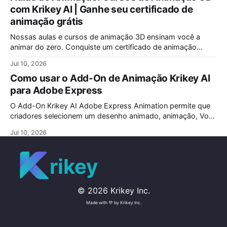
com Krikey AI | Ganhe seu certificado de
animação grátis
Nossas aulas e cursos de animação 3D ensinam você a
animar do zero. Conquiste um certificado de animação
reconhecido. Oferecemos as melhores aulas de animação
Jul 10, 2026
para iniciantes e programas especiais de animação para
Como usar o Add-On de Animação Krikey AI
crianças. Comece sua jornada criativa hoje!
para Adobe Express
O Add-On Krikey AI Adobe Express Animation permite que
criadores selecionem um desenho animado, animação, Voz
AI e escrevam um roteiro. Crie vídeos animados
Jul 10, 2026
personalizados para o seu projeto Adobe Express
Animation.
rikey
©
2026
Krikey Inc.
Made with 💜 by Krikey Inc.