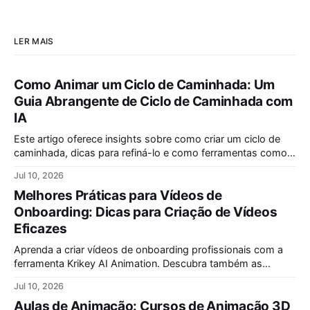
LER MAIS
Como Animar um Ciclo de Caminhada: Um
Guia Abrangente de Ciclo de Caminhada com
IA
Este artigo oferece insights sobre como criar um ciclo de
caminhada, dicas para refiná-lo e como ferramentas como a
Animação por IA da Krikey podem simplificar a animação de
Jul 10, 2026
um ciclo de caminhada.
Melhores Práticas para Vídeos de
Onboarding: Dicas para Criação de Vídeos
Eficazes
Aprenda a criar vídeos de onboarding profissionais com a
ferramenta Krikey AI Animation. Descubra também as
melhores técnicas para finalizar uma apresentação de forma
Jul 10, 2026
impactante e memorável, garantindo que sua mensagem
Aulas de Animação: Cursos de Animação 3D
seja lembrada pelo seu público-alvo.