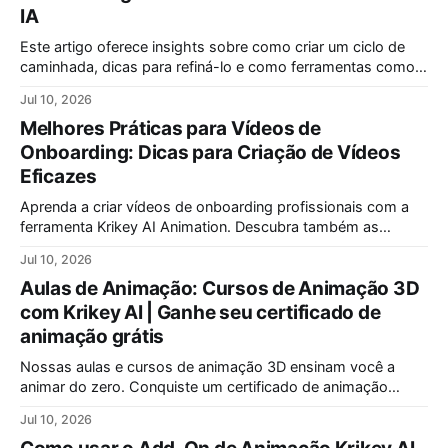
IA
Este artigo oferece insights sobre como criar um ciclo de
caminhada, dicas para refiná-lo e como ferramentas como a
Animação por IA da Krikey podem simplificar a animação de
Jul 10, 2026
um ciclo de caminhada.
Melhores Práticas para Vídeos de
Onboarding: Dicas para Criação de Vídeos
Eficazes
Aprenda a criar vídeos de onboarding profissionais com a
ferramenta Krikey AI Animation. Descubra também as
melhores técnicas para finalizar uma apresentação de forma
Jul 10, 2026
impactante e memorável, garantindo que sua mensagem
Aulas de Animação: Cursos de Animação 3D
seja lembrada pelo seu público-alvo.
com Krikey AI | Ganhe seu certificado de
animação grátis
Nossas aulas e cursos de animação 3D ensinam você a
animar do zero. Conquiste um certificado de animação
reconhecido. Oferecemos as melhores aulas de animação
Jul 10, 2026
para iniciantes e programas especiais de animação para
crianças. Comece sua jornada criativa hoje!