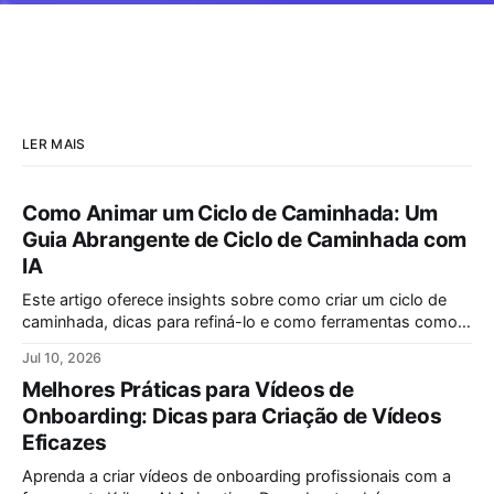
LER MAIS
Como Animar um Ciclo de Caminhada: Um
Guia Abrangente de Ciclo de Caminhada com
IA
Este artigo oferece insights sobre como criar um ciclo de
caminhada, dicas para refiná-lo e como ferramentas como a
Animação por IA da Krikey podem simplificar a animação de
Jul 10, 2026
um ciclo de caminhada.
Melhores Práticas para Vídeos de
Onboarding: Dicas para Criação de Vídeos
Eficazes
Aprenda a criar vídeos de onboarding profissionais com a