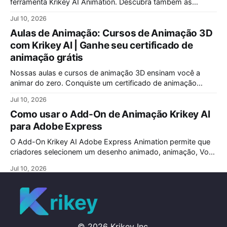
ferramenta Krikey AI Animation. Descubra também as
melhores técnicas para finalizar uma apresentação de forma
Jul 10, 2026
impactante e memorável, garantindo que sua mensagem
Aulas de Animação: Cursos de Animação 3D
seja lembrada pelo seu público-alvo.
com Krikey AI | Ganhe seu certificado de
animação grátis
Nossas aulas e cursos de animação 3D ensinam você a
animar do zero. Conquiste um certificado de animação
reconhecido. Oferecemos as melhores aulas de animação
Jul 10, 2026
para iniciantes e programas especiais de animação para
Como usar o Add-On de Animação Krikey AI
crianças. Comece sua jornada criativa hoje!
para Adobe Express
O Add-On Krikey AI Adobe Express Animation permite que
criadores selecionem um desenho animado, animação, Voz
AI e escrevam um roteiro. Crie vídeos animados
Jul 10, 2026
personalizados para o seu projeto Adobe Express
Animation.
rikey
©
2026
Krikey Inc.