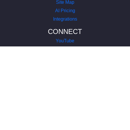
Site Map
AI Pricing
Integrations
CONNECT
YouTube
LinkedIn
Instagram
Facebook
X
COMPANY
About Us
Terms of Service
Privacy Policy