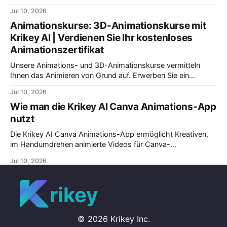
zeigen wir Ihnen, wie Sie Präsentationen so gestalten und
Jul 10, 2026
beenden, dass Ihre Botschaft lange im Gedächtnis Ihrer
Animationskurse: 3D-Animationskurse mit
Zielgruppe bleibt. Optimieren Sie Ihre Kommunikation!
Krikey AI | Verdienen Sie Ihr kostenloses
Animationszertifikat
Unsere Animations- und 3D-Animationskurse vermitteln
Ihnen das Animieren von Grund auf. Erwerben Sie ein
anerkanntes Animationszertifikat. Wir bieten die besten
Jul 10, 2026
Animationskurse für Anfänger und spezielle Animationskurse
Wie man die Krikey AI Canva Animations-App
für Kinder an.
nutzt
Die Krikey AI Canva Animations-App ermöglicht Kreativen,
im Handumdrehen animierte Videos für Canva-
Präsentationen zu erstellen. Wählen Sie einen Cartoon-,
Jul 10, 2026
Animations- & Voice-AI-Stil, schreiben Sie Ihr Skript und
klicken Sie auf 'Generieren'. In Sekunden haben Sie Ihr Video
für Canva.
rikey
©
2026
Krikey Inc.