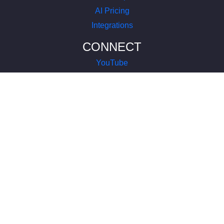
AI Pricing
Integrations
CONNECT
YouTube
LinkedIn
Instagram
Facebook
X
COMPANY
About Us
Terms of Service
Privacy Policy