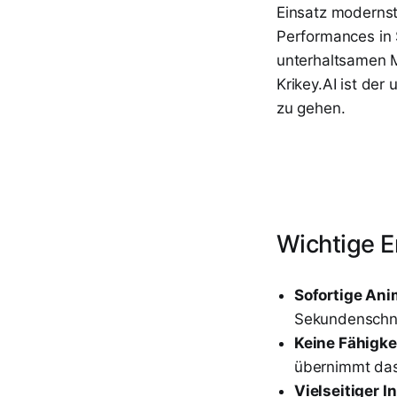
Einsatz modernst
Performances in S
unterhaltsamen M
Krikey.AI ist der 
zu gehen.
Wichtige E
Sofortige Ani
Sekundenschne
Keine Fähigkei
übernimmt das
Vielseitiger In