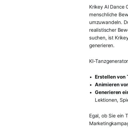
Krikey AI Dance G
menschliche Bew
umzuwandeln. Dur
realistischer Be
suchen, ist Krik
generieren.
KI-Tanzgenerator
Erstellen von
Animieren von
Generieren ei
Lektionen, Spi
Egal, ob Sie ein
Marketingkampag