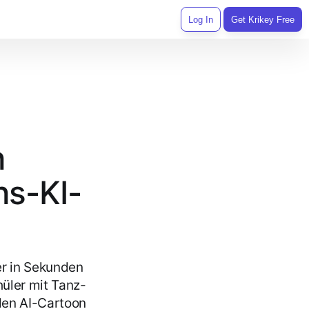
Log In
Get Krikey Free
n
ns-KI-
er in Sekunden
hüler mit Tanz-
llen AI-Cartoon