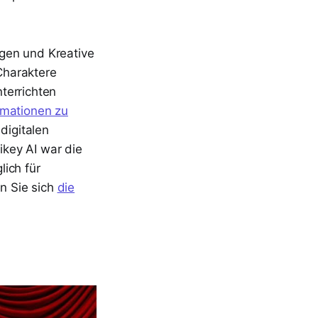
gen und Kreative
Charaktere
terrichten
imationen zu
digitalen
ikey AI war die
ich für
n Sie sich
die