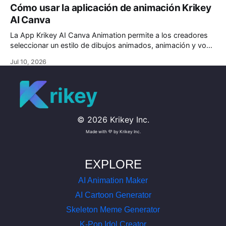
Cómo usar la aplicación de animación Krikey
animación en Adobe Express.
AI Canva
La App Krikey AI Canva Animation permite a los creadores
seleccionar un estilo de dibujos animados, animación y voz
con IA. Escribe tu guion y haz clic en generar. En segundos,
Jul 10, 2026
tendrás un video animado listo para tus presentaciones de
Canva, simplificando y agilizando tu proceso creativo.
rikey
©
2026
Krikey Inc.
Made with 💜 by Krikey Inc.
EXPLORE
AI Animation Maker
AI Cartoon Generator
Skeleton Meme Generator
K-Pop Idol Creator