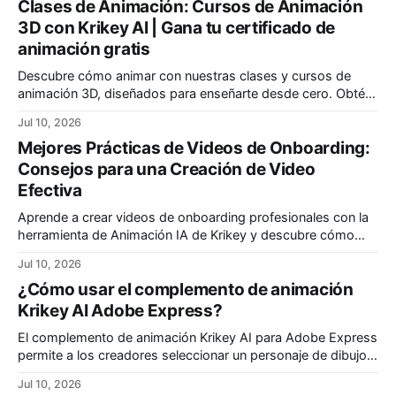
Clases de Animación: Cursos de Animación
3D con Krikey AI | Gana tu certificado de
animación gratis
Descubre cómo animar con nuestras clases y cursos de
animación 3D, diseñados para enseñarte desde cero. Obtén
un certificado profesional. Ofrecemos las mejores clases
Jul 10, 2026
para principiantes y programas divertidos para niños.
Mejores Prácticas de Videos de Onboarding:
Consejos para una Creación de Video
Efectiva
Aprende a crear videos de onboarding profesionales con la
herramienta de Animación IA de Krikey y descubre cómo
finalizar una presentación para que tu audiencia la recuerde
Jul 10, 2026
de verdad.
¿Cómo usar el complemento de animación
Krikey AI Adobe Express?
El complemento de animación Krikey AI para Adobe Express
permite a los creadores seleccionar un personaje de dibujos
animados, una animación, una voz con IA y escribir un guion.
Jul 10, 2026
Crea videos animados personalizados para tu proyecto de