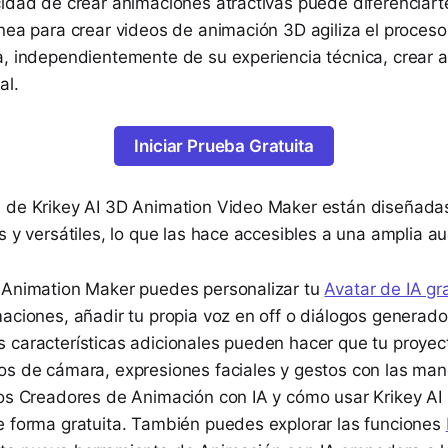
cidad de crear animaciones atractivas puede diferenciart
nea para crear videos de animación 3D agiliza el proceso
a, independientemente de su experiencia técnica, crear 
al.
Iniciar Prueba Gratuita
 de Krikey AI 3D Animation Video Maker están diseñadas 
s y versátiles, lo que las hace accesibles a una amplia a
 Animation Maker puedes personalizar tu
Avatar de IA gra
aciones, añadir tu propia voz en off o diálogos generados
 características adicionales pueden hacer que tu proyec
os de cámara, expresiones faciales y gestos con las mano
los Creadores de Animación con IA y cómo usar Krikey AI
e forma gratuita. También puedes explorar las funciones