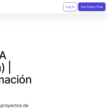
Log In
Get Krikey Free
IA
) |
mación
a proyectos de