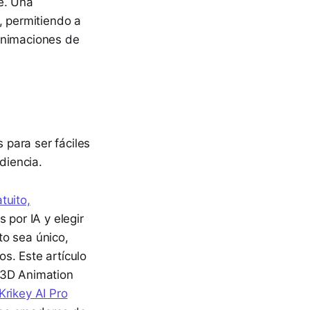
e. Una
, permitiendo a
animaciones de
para ser fáciles
udiencia.
tuito,
 por IA y elegir
to sea único,
s. Este artículo
 3D Animation
Krikey AI Pro