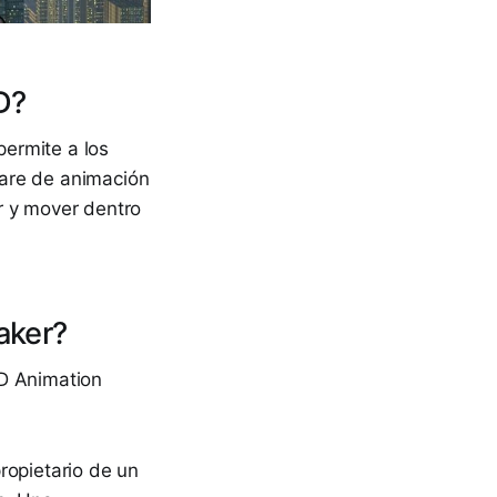
D?
ermite a los
ware de animación
r y mover dentro
aker?
3D Animation
ropietario de un