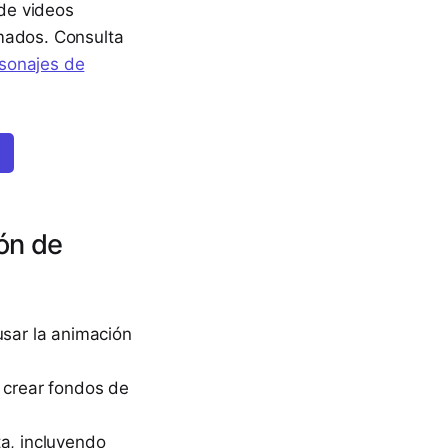
 de videos
imados. Consulta
rsonajes de
ón de
sar la animación
a crear fondos de
a, incluyendo