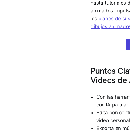
hasta tutoriales 
animados impulsa
los
planes de sus
dibujos animado
Puntos Cla
Videos de
Con las herram
con IA para an
Edita con cont
video personal
Exporta en mú