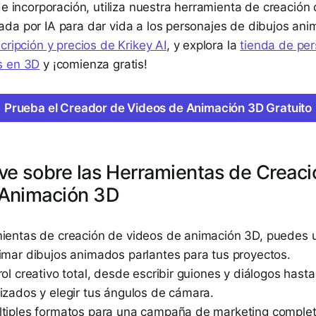
de incorporación, utiliza nuestra herramienta de creación
da por IA para dar vida a los personajes de dibujos an
cripción y precios de Krikey AI
, y explora la
tienda de pe
s en 3D
y ¡comienza gratis!
Prueba el Creador de Videos de Animación 3D Gratuito
ve sobre las Herramientas de Creaci
 Animación 3D
ientas de creación de videos de animación 3D, puedes u
imar dibujos animados parlantes para tus proyectos.
rol creativo total, desde escribir guiones y diálogos hast
izados y elegir tus ángulos de cámara.
ltiples formatos para una campaña de marketing complet