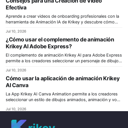
Consejos para una Creación de Video
Efectiva
Aprende a crear videos de onboarding profesionales con la
herramienta de Animación IA de Krikey y descubre cómo
finalizar una presentación para que tu audiencia la recuerde
Jul 10, 2026
de verdad.
¿Cómo usar el complemento de animación
Krikey AI Adobe Express?
El complemento de animación Krikey AI para Adobe Express
permite a los creadores seleccionar un personaje de dibujos
animados, una animación, una voz con IA y escribir un guion.
Jul 10, 2026
Crea videos animados personalizados para tu proyecto de
Cómo usar la aplicación de animación Krikey
animación en Adobe Express.
AI Canva
La App Krikey AI Canva Animation permite a los creadores
seleccionar un estilo de dibujos animados, animación y voz
con IA. Escribe tu guion y haz clic en generar. En segundos,
Jul 10, 2026
tendrás un video animado listo para tus presentaciones de
Canva, simplificando y agilizando tu proceso creativo.