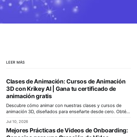
LEER MÁS
Clases de Animación: Cursos de Animación
3D con Krikey AI | Gana tu certificado de
animación gratis
Descubre cómo animar con nuestras clases y cursos de
animación 3D, diseñados para enseñarte desde cero. Obtén
un certificado profesional. Ofrecemos las mejores clases
Jul 10, 2026
para principiantes y programas divertidos para niños.
Mejores Prácticas de Videos de Onboarding: