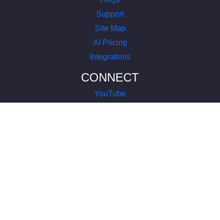
Support
Site Map
AI Pricing
Integrations
CONNECT
YouTube
LinkedIn
Instagram
Facebook
X
COMPANY
About Us
Terms of Service
Privacy Policy