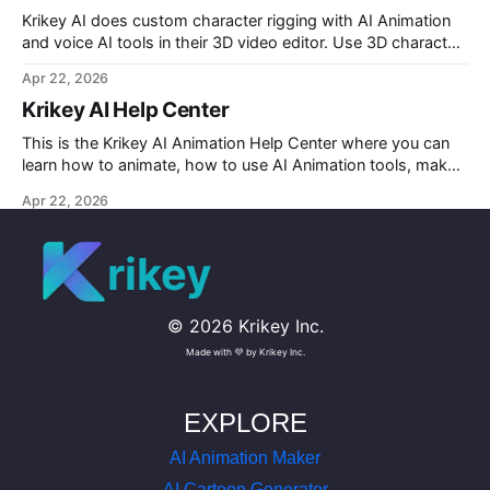
Krikey AI does custom character rigging with AI Animation
and voice AI tools in their 3D video editor. Use 3D character
rigging to animate talking avatars for your next project.
Apr 22, 2026
Krikey AI Help Center
This is the Krikey AI Animation Help Center where you can
learn how to animate, how to use AI Animation tools, make
custom character AI 3D avatars and more.
Apr 22, 2026
rikey
©
2026
Krikey Inc.
Made with 💜 by Krikey Inc.
EXPLORE
AI Animation Maker
AI Cartoon Generator